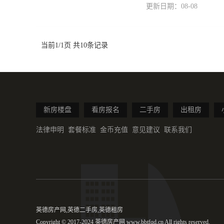
更新日期：08-08
当前1/1页 共10条记录
新房楼盘
看房报名
二手房
出租房
法律申明
套餐标准
金币充值
意见建议
联系我们
英德房产网,英德二手房,英德租房
Copyright © 2017-2024 英德房产网 www.bbtfqd.cn All rights reserved.