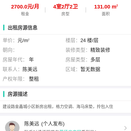
2700.0元/月
4
室
2
厅
2
卫
131.00 m
2
租金
房型
面积
出租房源信息
单价：
元/m
楼层：
24 楼/层
2
朝向：
装修类型：
精致装修
房屋年代：
年
房屋类型：
多层
联系人：
陈美远
区域：
暂无数据
产权年限：
整租
房源描述
建设路金鑫城小区新房出租，格力空调、海马床垫，拎包入住
陈美远
(个人发布)